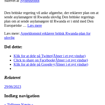
Skrevet af
Nyhedsrobot
Den britiske regering vil anke afgørelse, der erklærer plan om at
sende asylansøgere til Rwanda ulovlig Den britiske regerings
plan om at sende asylansøgere til Rwanda er i strid med Den
Europæiske …
Læs mere
Læs mere:
Appeldomstol erklærer britisk Rwanda-plan for
ulovlig
Del dette:
Klik for at dele på Twitter(Åbner i et nyt vindue)
Click to share on Facebook(Åbner i et nyt vindue)
Klik for at dele på Google+(Åbner i et nyt vindue)
Relateret
29/06/2023
Indlæg navigation
« Tidligere
Næste »