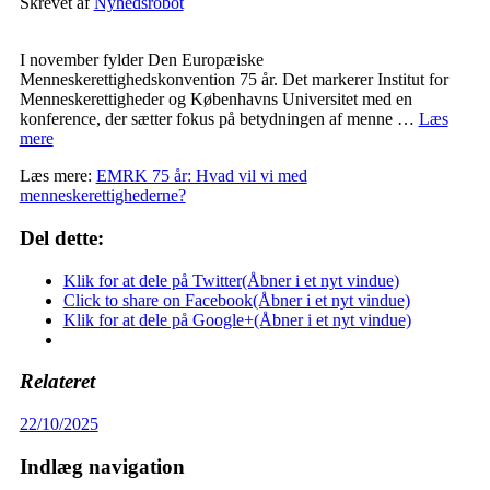
Skrevet af
Nyhedsrobot
I november fylder Den Europæiske
Menneskerettighedskonvention 75 år. Det markerer Institut for
Menneskerettigheder og Københavns Universitet med en
konference, der sætter fokus på betydningen af menne …
Læs
mere
Læs mere:
EMRK 75 år: Hvad vil vi med
menneskerettighederne?
Del dette:
Klik for at dele på Twitter(Åbner i et nyt vindue)
Click to share on Facebook(Åbner i et nyt vindue)
Klik for at dele på Google+(Åbner i et nyt vindue)
Relateret
22/10/2025
Indlæg navigation